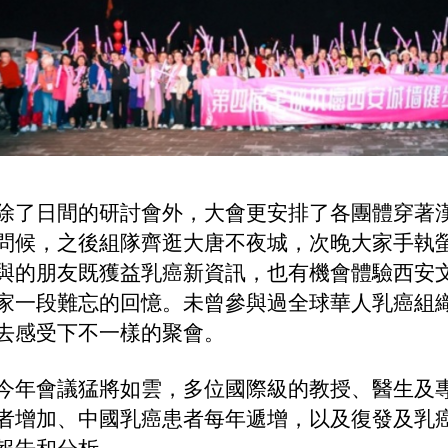
除了日間的研討會外，大會更安排了各團體穿著
問候，之後組隊齊逛大唐不夜城，次晚大家手執
與的朋友既獲益乳癌新資訊，也有機會體驗西安
家一段難忘的回憶。未曾參與過全球華人乳癌組
去感受下不一樣的聚會。
今年會議猛將如雲，多位國際級的教授、醫生及
者增加、中國乳癌患者每年遞增，以及復發及乳
報告和分析。