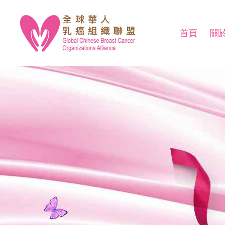
首頁
關
全
球
華
人
乳
癌
組
織
聯
盟
Global
Chinese
Breast
Cancer
Organizations
Alliance