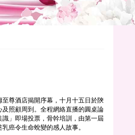
姆至尊酒店揭開序幕，十月十五日於陝
心及照顧周到。全程網絡直播的圓桌論
共識」即場投票，骨幹培訓，由第一屆
述乳癌令生命蛻變的感人故事。