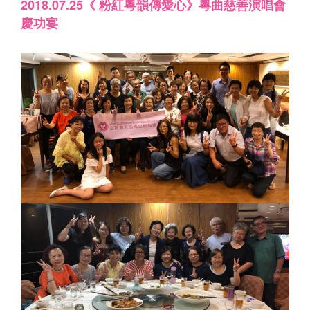
2018.07.25《 粉紅粵韻傳愛心》粵曲慈善演唱會
慶功宴