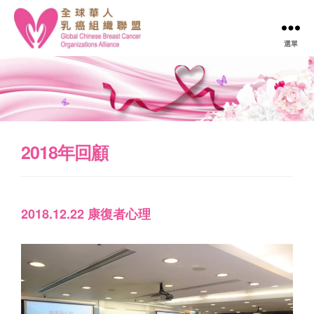
選單
全
球
華
人
乳
癌
組
2018年回顧
織
聯
盟
Global
2018.12.22 康復者心理
Chinese
Breast
Cancer
Organizations
Alliance