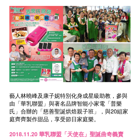
藝人林曉峰及康子妮特別化身成星級助教，參與
由「華乳聯盟」與著名品牌智能小家電「普樂
氏」合辦的「慈善聖誕烘焙親子班」，與20組家
庭齊齊製作甜品，享受節日家庭樂。
2018.11.20 華乳聯盟「天使在」聖誕曲奇義賣