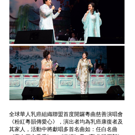
全球華人乳癌組織聯盟首度開鑼粵曲慈善演唱會
《粉紅粵韻傳愛心》，演出者均為乳癌康復者及
其家人，活動中將獻唱多首名曲如：任白名曲