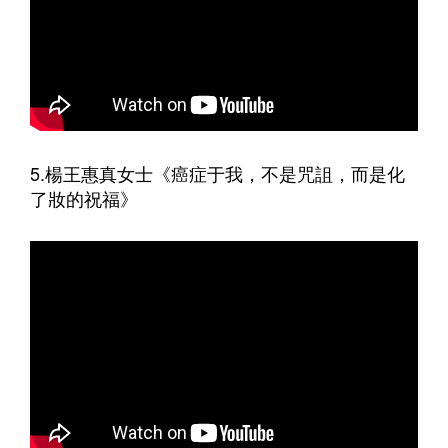
5.楊王惠真女士《癌症于我，不是咒詛，而是化
了妝的祝福》