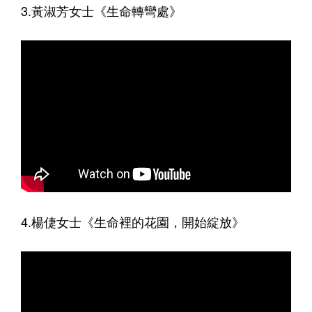
3.黃淑芳女士《生命轉彎處》
4.楊倢女士《生命裡的花園，開始綻放》