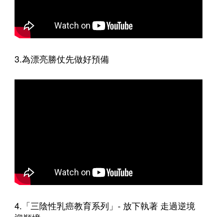
3.為漂亮勝仗先做好預備
4.「三陰性乳癌教育系列」- 放下執著 走過逆境