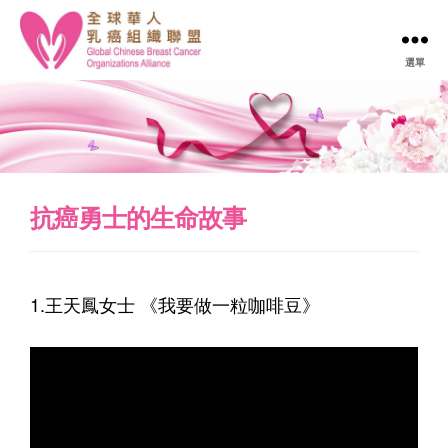
選單
全
球
華
人
乳
癌
組
抗癌勇士的生命故事
織
聯
盟
Global
1.王天鳳女士 《我要做一粒咖啡豆》
Chinese
Breast
Cancer
Organizations
Alliance