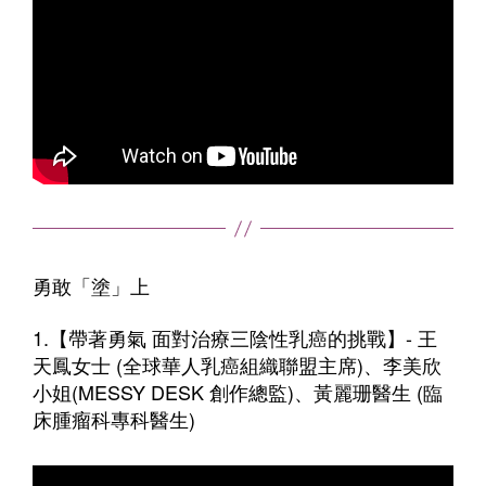
勇敢「塗」上
1.【帶著勇氣 面對治療三陰性乳癌的挑戰】- 王
天鳳女士 (全球華人乳癌組織聯盟主席)、李美欣
小姐(MESSY DESK 創作總監)、黃麗珊醫生 (臨
床腫瘤科專科醫生)