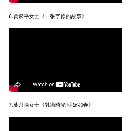
6.賈紫平女士《一張字條的故事》
7.葉丹陽女士《乳癌時光 明媚如春》