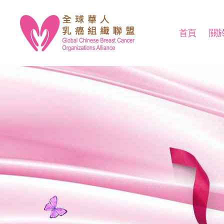
首頁
關
全
球
華
人
乳
癌
組
織
聯
盟
Global
Chinese
Breast
Cancer
Organizations
Alliance