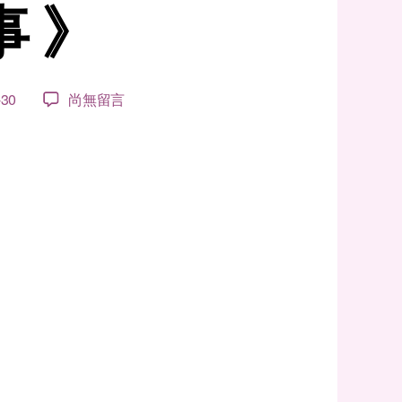
 》
在
-30
尚無留言
〈志
工
服
務
的
故
事
《乳
癌
勇
士
的
生
命