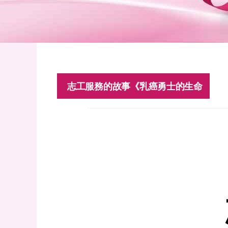
志工服務的故事《乳癌勇士的生命
分類:
未分類
故事 》