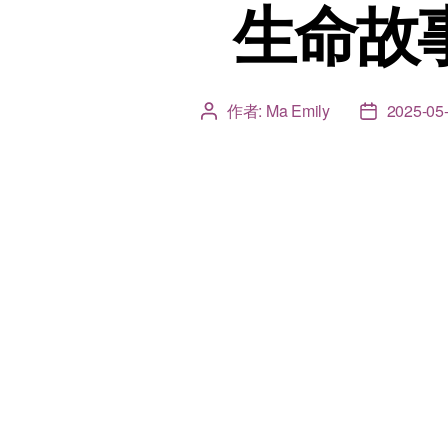
生命故事
作者:
Ma Emily
2025-05
文
文
章
章
作
發
者
佈
日
期